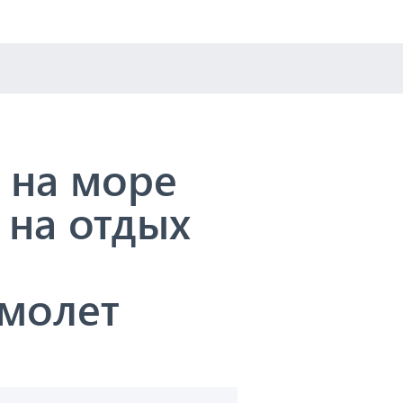
к на море
 на отдых
амолет