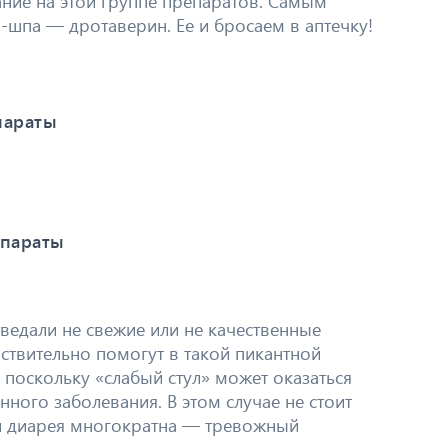
ние на этой группе препаратов. Самым
-шпа — дротаверин. Ее и бросаем в аптечку!
параты
епараты
тведали не свежие или не качественные
йствительно помогут в такой пикантной
, поскольку «слабый стул» может оказаться
ого заболевания. В этом случае не стоит
ли диарея многократна — тревожный