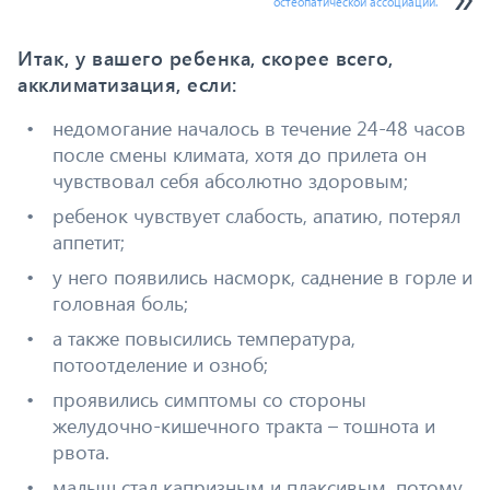
остеопатической ассоциации.
Итак, у вашего ребенка, скорее всего,
акклиматизация, если:
недомогание началось в течение 24-48 часов
после смены климата, хотя до прилета он
чувствовал себя абсолютно здоровым;
ребенок чувствует слабость, апатию, потерял
аппетит;
у него появились насморк, саднение в горле и
головная боль;
а также повысились температура,
потоотделение и озноб;
проявились симптомы со стороны
желудочно-кишечного тракта – тошнота и
рвота.
малыш стал капризным и плаксивым, потому